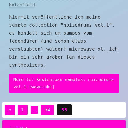
Noizefield
hiermit veröffentliche ich meine
sample collection “noizedrumz vol.1”.
es handelt sich um sampes vom
legendären (und schon etwas
verstaubten) waldorf microwave xt. ich
bin ein sehr großer fan dieses
synthesizers.
More to: kostenlose samples: noizedrumz
vol.1 [wave+nki]
Posts
Previous
«
1
…
54
55
pagination
Posts